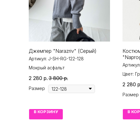
Джемпер "Narazriv" (Серый)
Костюм
"Napro
Артикул:
J-SH-RG-122-128
Артикул
Мокрый асфальт
Цвет: Г
2 280
р.
3 800
р.
2 280
р
Размер
Размер
В КОРЗИНУ
В КО