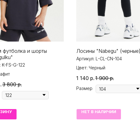
 футболка и шорты
Лосины "Nabegu" (черные
gulku"
Артикул:
L-CL-CN-104
:
K-FS-G-122
Цвет: Черный
рафит
1 140
р.
1 900
р.
.
3 800
р.
Размер
РЗИНУ
НЕТ В НАЛИЧИИ