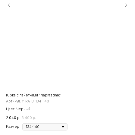
Юбка с пайетками "Naprazdnik"
Бр
Артикул:
Y-PA-B-134-140
Арт
Цвет: Черный
Цве
2 040
р.
3 400
р.
2 2
Размер
Ра